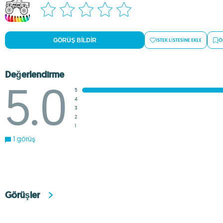
GÖRÜŞ BILDIR
İSTEK LISTESINE EKLE
Ö
Değerlendirme
5.0
5
4
3
2
1
1 görüş
Görüşler