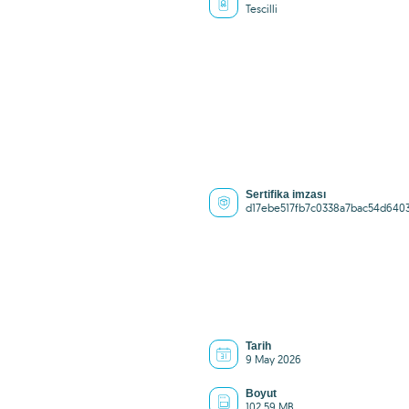
Tescilli
Sertifika imzası
d17ebe517fb7c0338a7bac54d640
Tarih
9 May 2026
Boyut
102.59 MB