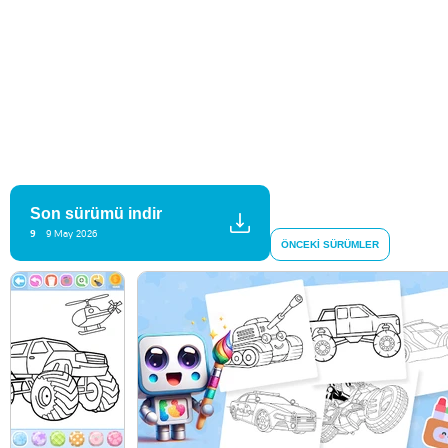
Son sürümü indir
9
9 May 2026
ÖNCEKI SÜRÜMLER