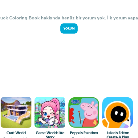
uck Coloring Book hakkında henüz bir yorum yok. İlk yorum yapa
YORUM
Craft World
Game World: Life
Peppa's Paintbox
Julian's Editor:
Story
Create & Play