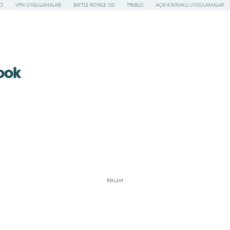
RO
VPN UYGULAMALARI
BATTLE ROYALE GD
TREBLO
AÇIK-KAYNAKLI UYGULAMALAR
ook
REKLAM