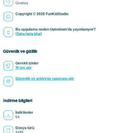
Ücretsiz
Copyright © 2026 FunKidStudio
Bu uygulama neden Uptodown'da yayınlanıyor?
(Daha fazla bilgi)
Güvenlik ve gizlilik
Gerekli izinler
16 izni gör
Güvenlik ve antivirüs raporunu gör
İndirme bilgileri
İndirilenler
64
Dosya türü
XAPK