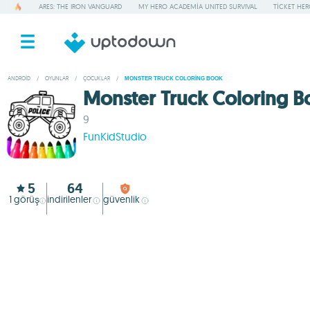
ARES: THE IRON VANGUARD
MY HERO ACADEMIA UNITED SURVIVAL
TICKET HE
ANDROID
/
OYUNLAR
/
ÇOCUKLAR
/
MONSTER TRUCK COLORING BOOK
Monster Truck Coloring B
9
FunKidStudio
5
64
1
görüş
indirilenler
güvenlik