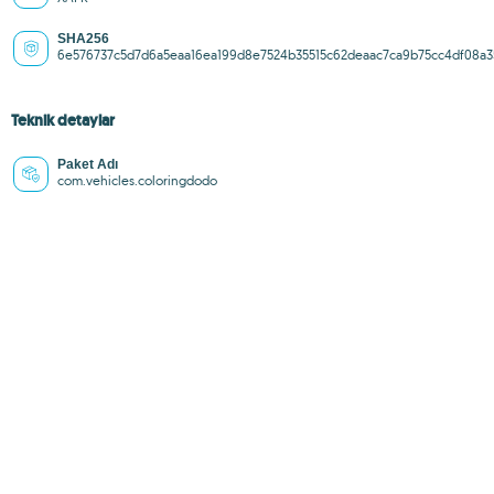
SHA256
6e576737c5d7d6a5eaa16ea199d8e7524b35515c62deaac7ca9b75cc4df08a3
Teknik detaylar
Paket Adı
com.vehicles.coloringdodo