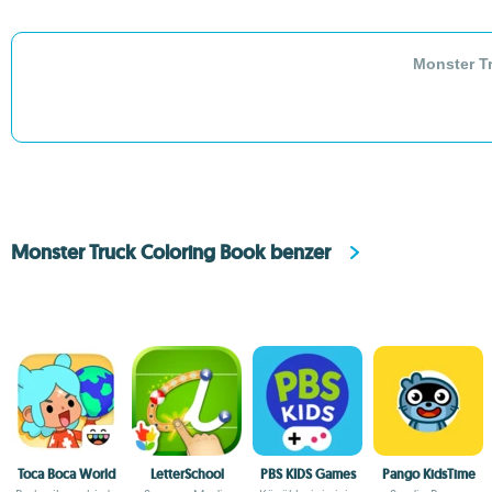
Monster Tr
Monster Truck Coloring Book benzer
Toca Boca World
LetterSchool
PBS KIDS Games
Pango KidsTime