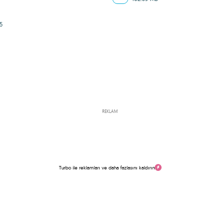
5
REKLAM
Turbo ile reklamları ve daha fazlasını kaldırın